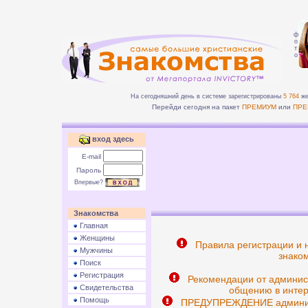
ф
о
т
о
На сегодняшний день в системе зарегистрированы
5 764
же
Перейди сегодня на пакет
ПРЕМИУМ
или
ПРЕ
вход здесь
E-mail
Пароль
Впервые?
Знакомства
Главная
Женщины
Правила регистрации и 
Мужчины
знаком
Поиск
Регистрация
Рекомендации от админис
Свидетельства
общению в интер
Помощь
ПРЕДУПРЕЖДЕНИЕ админист