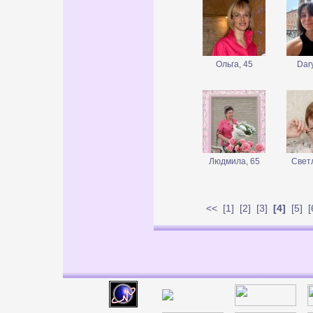
Ольга, 45
Dar
Людмила, 65
Свет
<<
[
1
] [
2
] [
3
]
[4]
[
5
] [