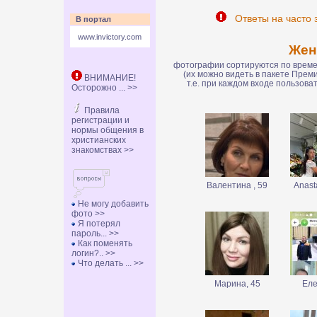
Ответы на часто 
В портал
www.invictory.com
Же
фотографии сортируются по времен
(их можно видеть в пакете Пре
ВНИМАНИЕ!
т.е. при каждом входе пользов
Осторожно ... >>
Правила
регистрации и
нормы общения в
христианских
знакомствах >>
Валентина , 59
Anasta
Не могу добавить
фото >>
Я потерял
пароль... >>
Как поменять
логин?.. >>
Что делать ... >>
Марина, 45
Еле