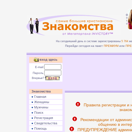
ф
о
т
о
На сегодняшний день в системе зарегистрированы
5 764
же
Перейди сегодня на пакет
ПРЕМИУМ
или
ПРЕ
вход здесь
E-mail
Пароль
Впервые?
Знакомства
Главная
Женщины
Правила регистрации и 
Мужчины
знаком
Поиск
Регистрация
Рекомендации от админис
Свидетельства
общению в интер
Помощь
ПРЕДУПРЕЖДЕНИЕ админист