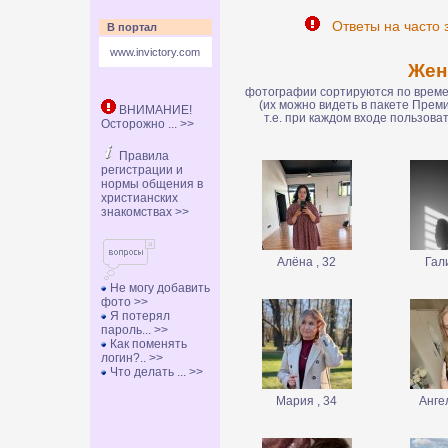
Ответы на часто 
В портал
www.invictory.com
Же
фотографии сортируются по времен
(их можно видеть в пакете Пре
ВНИМАНИЕ!
т.е. при каждом входе пользов
Осторожно ... >>
Правила
регистрации и
нормы общения в
христианских
знакомствах >>
Алёна , 32
Гал
Не могу добавить
фото >>
Я потерял
пароль... >>
Как поменять
логин?.. >>
Что делать ... >>
Мария , 34
Ангел