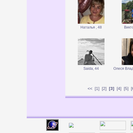
Наталья , 48
Викт
Saida, 44
Олеся Влад
<<
[
1
] [
2
]
[3]
[
4
] [
5
] [