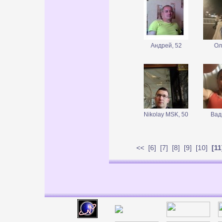
Андрей, 52
Ол
Nikolay MSK, 50
Вад
<<
[
6
] [
7
] [
8
] [
9
] [
10
]
[11