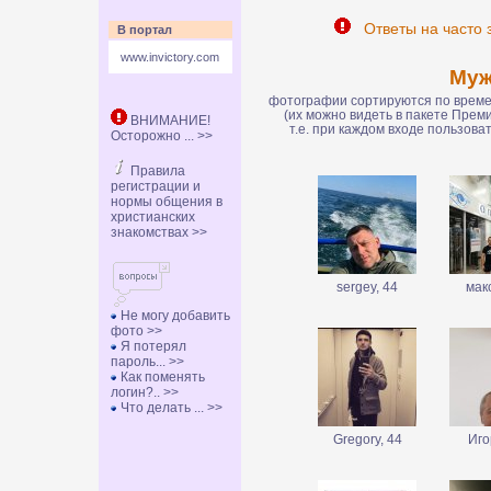
Ответы на часто 
В портал
www.invictory.com
Му
фотографии сортируются по времен
(их можно видеть в пакете Пре
ВНИМАНИЕ!
т.е. при каждом входе пользов
Осторожно ... >>
Правила
регистрации и
нормы общения в
христианских
знакомствах >>
sergey, 44
мак
Не могу добавить
фото >>
Я потерял
пароль... >>
Как поменять
логин?.. >>
Что делать ... >>
Gregory, 44
Иго