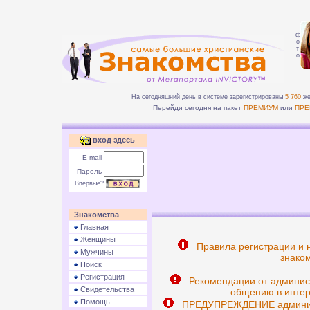
ф
о
т
о
На сегодняшний день в системе зарегистрированы
5 760
же
Перейди сегодня на пакет
ПРЕМИУМ
или
ПРЕ
вход здесь
E-mail
Пароль
Впервые?
Знакомства
Главная
Женщины
Правила регистрации и 
Мужчины
знаком
Поиск
Регистрация
Рекомендации от админис
Свидетельства
общению в интер
Помощь
ПРЕДУПРЕЖДЕНИЕ админист