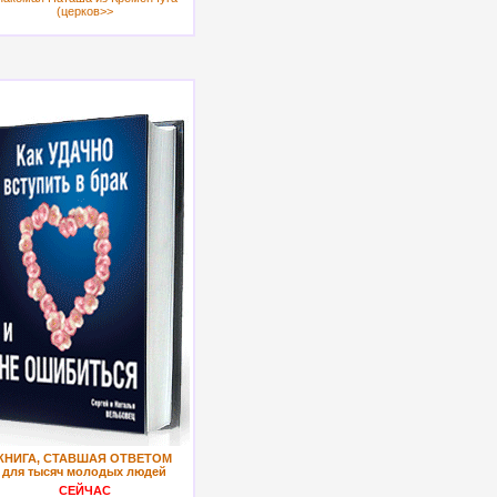
(церков>>
КНИГА, СТАВШАЯ ОТВЕТОМ
для тысяч молодых людей
СЕЙЧАС