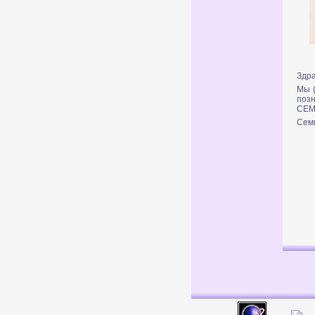
Здра
Мы (
поз
СЕМЬ
Сем