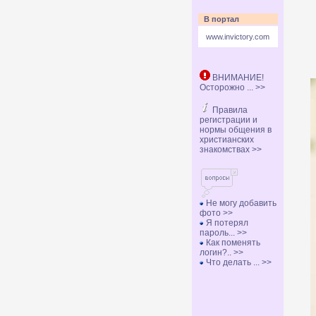
В портал
www.invictory.com
ВНИМАНИЕ!
Осторожно ... >>
Правила
регистрации и
нормы общения в
христианских
знакомствах >>
Не могу добавить
фото >>
Я потерял
пароль... >>
Как поменять
логин?.. >>
Что делать ... >>