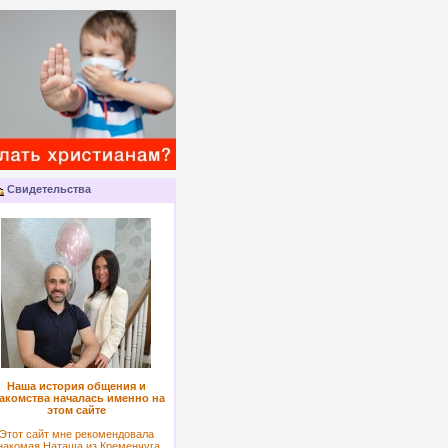
Свидетельства
Наша история общения и
акомства началась именно на
этом сайте
Этот сайт мне рекомендовала
накомая Наташа из Кременчуга