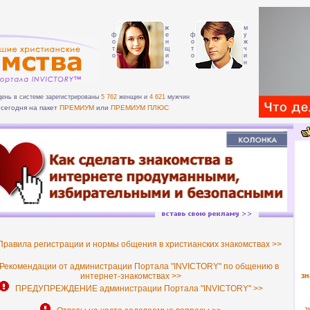
ж
м
ф
е
ф
у
о
н
о
ж
т
щ
т
ч
о
и
о
и
н
н
день в системе зарегистрированы
5 762
женщин и
4 621
мужчин
сегодня на пакет
ПРЕМИУМ
или
ПРЕМИУМ ПЛЮС
равила регистрации и нормы общения в христианских знакомствах >>
екомендации от администрации Портала "INVICTORY" по общению в
интернет-знакомствах >>
зн
ПРЕДУПРЕЖДЕНИЕ администрации Портала "INVICTORY" >>
з