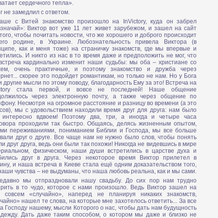
ватает сердечного тепла».
г не замедлил с ответом.
 Наше с Витей знакомство произошло на InVictory, куда он забрел
значай»: Виктор вот уже 11 лет живет зарубежом, и зашел на сайт
того, чтобы почитать новости, что же хорошего и доброго происходит
его родине, в Украине. Любознательность привела Виктора (в
ципе, как и меня тоже) на страничку знакомств, где мы впервые и
етились. И никто из нас в то время даже и предположить не мог, что
 встреча кардинально изменит наши судьбы: мы оба – христиане со
жем, очень практичные, и поэтому знакомство и дружба через
рнет... скорее это подойдет романтикам, но только не нам. Но у Бога
 другие мысли по этому поводу, благодарность Ему за это! Встреча на
ictory стала первой, и вовсе не последней! Наше общение
должилось через электронную почту, а также через общение по
фону. Несмотря на огромное расстояние и разницу во времени (а это
сов), мы с удовольствием находили время друг для друга: нам было
 интересно вдвоем! Поэтому два, три, а иногда и четыре часа
говора проходили так быстро. Общаясь, делясь жизненным опытом,
ими переживаниями, пониманием Библии и Господа, мы все больше
вали друг о друге. Все чаще нам не нужно было слов, чтобы понять
и друг друга, ведь они были так похожи! Никогда не видевшись в мире
ериальном, физическом, наши души встретились в царстве духа и
бились друг в друга. Через некоторое время Виктор прилетел в
ину, и наша встреча в Киеве стала ещё одним доказательством того,
наши чувства – не выдуманы, что наша любовь реальна, как и мы сами.
 Недавно мы отпраздновали нашу свадьбу. До сих пор нам трудно
ерить в то чудо, которое с нами произошло. Ведь Виктор зашел на
т совсем «случайно», наперед не планируя никаких знакомств,
чайно» нашел те слова, на которые мне захотелось ответить... За все
а Господу нашему, мысли Которого о нас, чтобы дать нам будущность
адежду. Дать даже таким способом, о котором мы даже и близко не