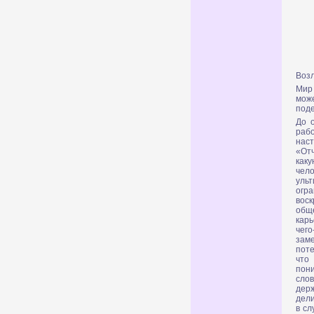
Воз
Мир
може
поде
До 
раб
нас
«От
каку
чел
ульт
огр
вос
обще
карь
чего
заме
поте
что
пон
слов
дер
дели
в с