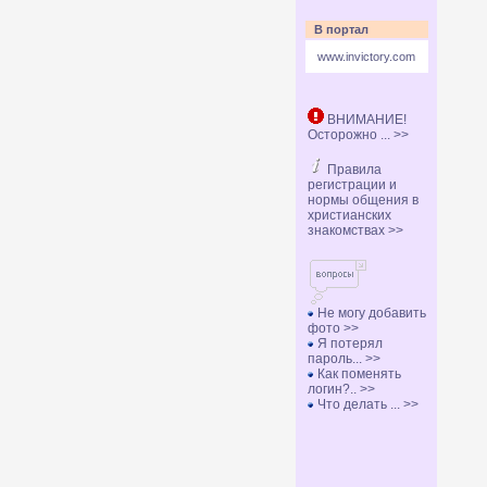
В портал
www.invictory.com
ВНИМАНИЕ!
Осторожно ... >>
Правила
регистрации и
нормы общения в
христианских
знакомствах >>
Не могу добавить
фото >>
Я потерял
пароль... >>
Как поменять
логин?.. >>
Что делать ... >>