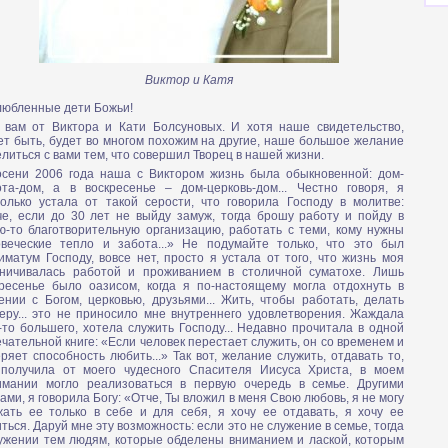
Виктор и Катя
любленные дети Божьи!
 вам от Виктора и Кати Болсуновых. И хотя наше свидетельство,
т быть, будет во многом похожим на другие, наше большое желание
литься с вами тем, что совершил Творец в нашей жизни.
осени 2006 года наша с Виктором жизнь была обыкновенной: дом-
ота-дом, а в воскресенье – дом-церковь-дом... Честно говоря, я
только устала от такой серости, что говорила Господу в молитве:
че, если до 30 лет не выйду замуж, тогда брошу работу и пойду в
ю-то благотворительную организацию, работать с теми, кому нужны
овеческие тепло и забота...» Не подумайте только, что это был
иматум Господу, вовсе нет, просто я устала от того, что жизнь моя
аничивалась работой и проживанием в столичной суматохе. Лишь
кресенье было оазисом, когда я по-настоящему могла отдохнуть в
нии с Богом, церковью, друзьями... Жить, чтобы работать, делать
еру... это не приносило мне внутреннего удовлетворения. Жаждала
-то большего, хотела служить Господу... Недавно прочитала в одной
чательной книге: «Если человек перестает служить, он со временем и
ряет способность любить...» Так вот, желание служить, отдавать то,
 получила от моего чудесного Спасителя Иисуса Христа, в моем
имании могло реализоваться в первую очередь в семье. Другими
ами, я говорила Богу: «Отче, Ты вложил в меня Свою любовь, я не могу
жать ее только в себе и для себя, я хочу ее отдавать, я хочу ее
ться. Даруй мне эту возможность: если это не служение в семье, тогда
лужении тем людям, которые обделены вниманием и лаской, которым