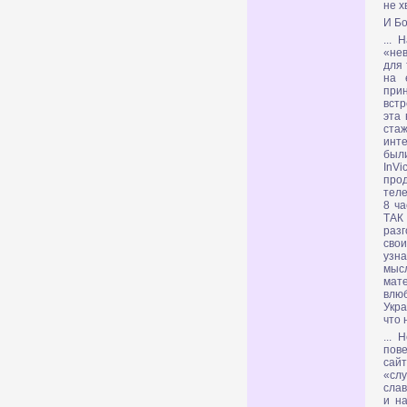
не х
И Бо
...
«нев
для 
на 
прин
встр
эта
ста
инте
были
InV
про
теле
8 ча
ТАК
раз
сво
узна
мысл
мат
влю
Укра
что 
...
пов
сай
«слу
слав
и н