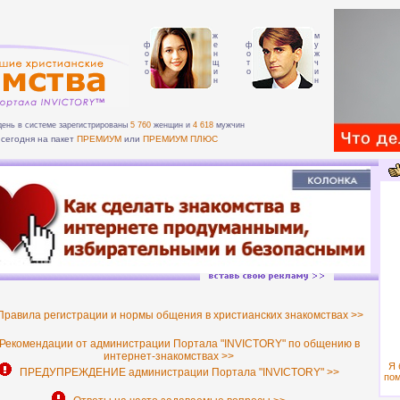
ж
м
ф
е
ф
у
о
н
о
ж
т
щ
т
ч
о
и
о
и
н
н
день в системе зарегистрированы
5 760
женщин и
4 618
мужчин
сегодня на пакет
ПРЕМИУМ
или
ПРЕМИУМ ПЛЮС
равила регистрации и нормы общения в христианских знакомствах >>
екомендации от администрации Портала "INVICTORY" по общению в
интернет-знакомствах >>
Я 
ПРЕДУПРЕЖДЕНИЕ администрации Портала "INVICTORY" >>
пом