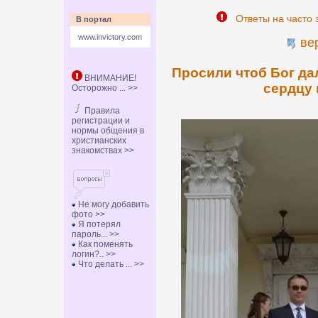
Ответы на часто 
В портал
www.invictory.com
ве
Просили чтоб Бог да
ВНИМАНИЕ!
сердцу 
Осторожно ... >>
Правила
регистрации и
нормы общения в
христианских
знакомствах >>
Не могу добавить
фото >>
Я потерял
пароль... >>
Как поменять
логин?.. >>
Что делать ... >>