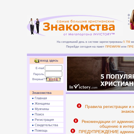
ф
о
т
о
На сегодняшний день в системе зарегистрированы
5 759
же
Перейди сегодня на пакет
ПРЕМИУМ
или
ПРЕ
вход здесь
E-mail
Пароль
Впервые?
Знакомства
Главная
Женщины
Правила регистрации и 
Мужчины
знаком
Поиск
Регистрация
Рекомендации от админис
Свидетельства
общению в интер
Помощь
ПРЕДУПРЕЖДЕНИЕ админист