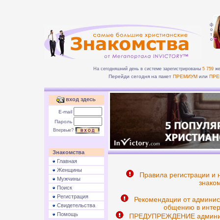
ф
о
т
о
На сегодняшний день в системе зарегистрированы
5 759
же
Перейди сегодня на пакет
ПРЕМИУМ
или
ПРЕ
вход здесь
E-mail
Пароль
Впервые?
Знакомства
Главная
Женщины
Правила регистрации и 
Мужчины
знаком
Поиск
Регистрация
Рекомендации от админис
Свидетельства
общению в интер
Помощь
ПРЕДУПРЕЖДЕНИЕ админист