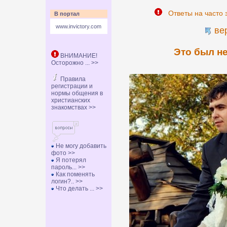
Ответы на часто 
В портал
www.invictory.com
ве
Это был не
ВНИМАНИЕ!
Осторожно ... >>
Правила
регистрации и
нормы общения в
христианских
знакомствах >>
Не могу добавить
фото >>
Я потерял
пароль... >>
Как поменять
логин?.. >>
Что делать ... >>