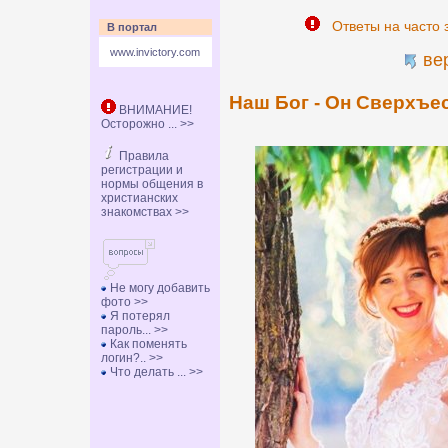
Ответы на часто 
В портал
www.invictory.com
ве
Наш Бог - Он Сверхъе
ВНИМАНИЕ!
Осторожно ... >>
Правила
регистрации и
нормы общения в
христианских
знакомствах >>
Не могу добавить
фото >>
Я потерял
пароль... >>
Как поменять
логин?.. >>
Что делать ... >>