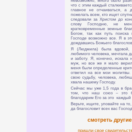
невозможно, много было разн
что с этим каждый сталкиваетс
главное не отчаиваться, а 
пожелать всем, кто ищет спутн
следовали за Христом до кон
слову Господню, не мен
кратковременные земные благ
Богом, так как путь поиска
Господе возможно все. Я в э
дождавшись Божьего благослов
Я (Людмила) была вдовой,
любимого человека, мечтала да
и заботу. Я, конечно, искала 
муж, но все же я мало верил
меня были определенные крите
ответил на все мои молитвы.
свою судьбу, человека, любящ
хвала нашему Господу.
Сейчас мы уже 1,5 года в бра
том, что наш союз – это б
благодарим Его за это каждый
Верьте, ищите, уповайте на то,
да благословит всех вас Господ
смотреть другие
пришли свое свидетельст