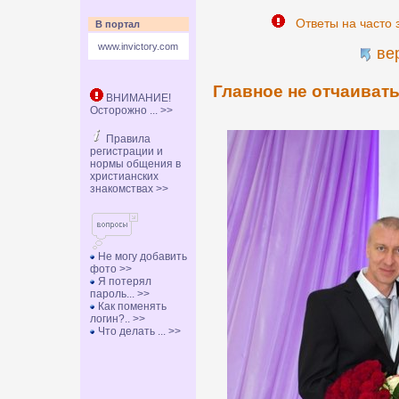
Ответы на часто 
В портал
www.invictory.com
ве
Главное не отчаивать
ВНИМАНИЕ!
Осторожно ... >>
Правила
регистрации и
нормы общения в
христианских
знакомствах >>
Не могу добавить
фото >>
Я потерял
пароль... >>
Как поменять
логин?.. >>
Что делать ... >>