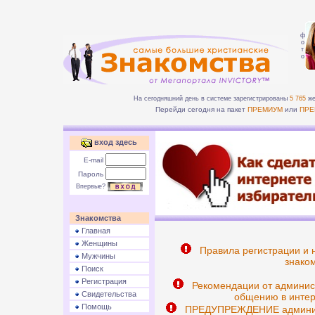
ф
о
т
о
На сегодняшний день в системе зарегистрированы
5 765
же
Перейди сегодня на пакет
ПРЕМИУМ
или
ПРЕ
вход здесь
E-mail
Пароль
Впервые?
Знакомства
Главная
Женщины
Правила регистрации и 
Мужчины
знаком
Поиск
Регистрация
Рекомендации от админис
Свидетельства
общению в интер
Помощь
ПРЕДУПРЕЖДЕНИЕ админист