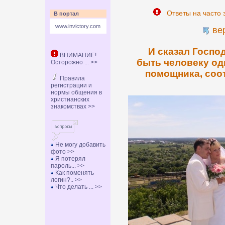
Ответы на часто 
В портал
www.invictory.com
ве
И сказал Госпо
ВНИМАНИЕ!
быть человеку од
Осторожно ... >>
помощника, соо
Правила
регистрации и
нормы общения в
христианских
знакомствах >>
Не могу добавить
фото >>
Я потерял
пароль... >>
Как поменять
логин?.. >>
Что делать ... >>