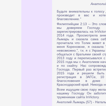
Анатолий
Будьте внимательны к голосу Д
производит в вас и хот
благоволению."
Филиппийцам 2:13 -- Это слов
мы доверяем Господу.
зарегистрировалась на InVicto
2014 года. Просмотрела анк
Лымарь и сказала сама себ
прочитала что Толик живет в
меня Кореновске, я сказала
невозможно.", т.к. я с Украин
общаться с братьями своей ст
2013 году и переписывался с с
2015 года мы с Анатолием нач
и по скайпу. Нас сопровожд
Господа. Первый раз встрети
2015 года и решили быть 
регистрация в ЗАГСе, 10
благословения в доме м
Краснодарский край. Никогда н
Всем ищущим свою пару желае
нашему Господу Он заботит
труженикам сайта InVictory.
Анатолий Лымарь (57) - Натал