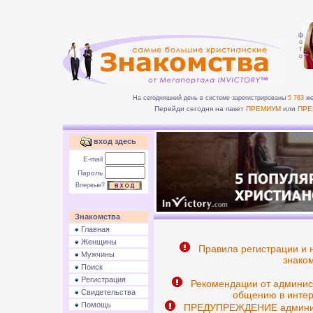
ф
о
т
о
На сегодняшний день в системе зарегистрированы
5 763
же
Перейди сегодня на пакет
ПРЕМИУМ
или
ПРЕ
вход здесь
E-mail
Пароль
Впервые?
Знакомства
Главная
Женщины
Правила регистрации и 
Мужчины
знаком
Поиск
Регистрация
Рекомендации от админис
Свидетельства
общению в интер
Помощь
ПРЕДУПРЕЖДЕНИЕ админист