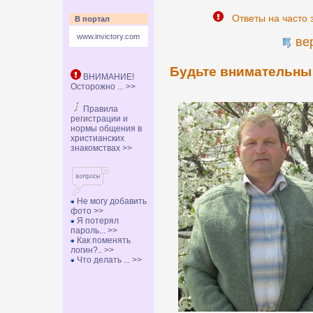
Ответы на часто 
В портал
www.invictory.com
ве
Будьте внимательны 
ВНИМАНИЕ!
Осторожно ... >>
Правила
регистрации и
нормы общения в
христианских
знакомствах >>
Не могу добавить
фото >>
Я потерял
пароль... >>
Как поменять
логин?.. >>
Что делать ... >>