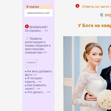
Ответы на часто 
В портал
www.invictory.com
ве
У Бога на каж
ВНИМАНИЕ!
Осторожно ... >>
Правила
регистрации и
нормы общения в
христианских
знакомствах >>
Не могу добавить
фото >>
Я потерял
пароль... >>
Как поменять
логин?.. >>
Что делать ... >>