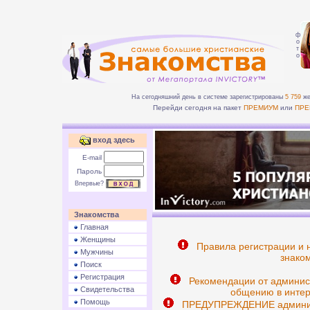
ф
о
т
о
На сегодняшний день в системе зарегистрированы
5 759
же
Перейди сегодня на пакет
ПРЕМИУМ
или
ПРЕ
вход здесь
E-mail
Пароль
Впервые?
Знакомства
Главная
Женщины
Правила регистрации и 
Мужчины
знаком
Поиск
Регистрация
Рекомендации от админис
Свидетельства
общению в интер
Помощь
ПРЕДУПРЕЖДЕНИЕ админист