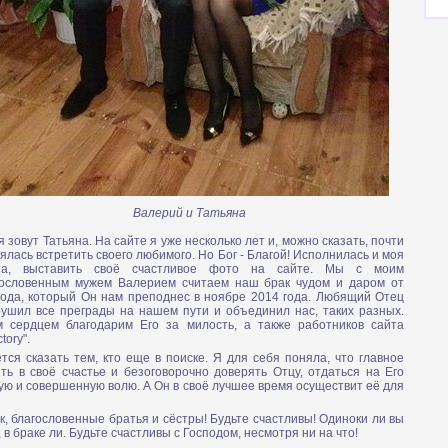
Валерий и Татьяна
 зовут Татьяна. На сайте я уже несколько лет и, можно сказать, почти
ялась встретить своего любимого. Но Бог - Благой! Исполнилась и моя
та, выставить своё счастливое фото на сайте. Мы с моим
гословенным мужем Валерием считаем наш брак чудом и даром от
пода, который Он нам преподнес в ноябре 2014 года. Любящий Отец
рушил все преграды на нашем пути и объединил нас, таких разных.
м сердцем благодарим Его за милость, а также работников сайта
ctory".
тся сказать тем, кто еще в поиске. Я для себя поняла, что главное
ть в своё счастье и безоговорочно доверять Отцу, отдаться на Его
ую и совершенную волю. А Он в своё лучшее время осуществит её для
к, благословенные братья и сёстры! Будьте счастливы! Одиноки ли вы
 в браке ли. Будьте счастливы с Господом, несмотря ни на что!