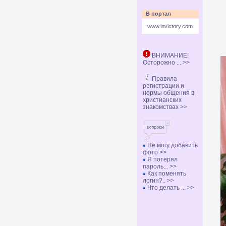
В портал
www.invictory.com
ВНИМАНИЕ!
Осторожно ... >>
Правила
регистрации и
нормы общения в
христианских
знакомствах >>
Не могу добавить
фото >>
Я потерял
пароль... >>
Как поменять
логин?.. >>
Что делать ... >>