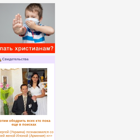
Свидетельства
отим ободрить всех кто пока
еще в поисках
ергей (Украина) познакомился со
оей женой Илоной (Армения) н>>