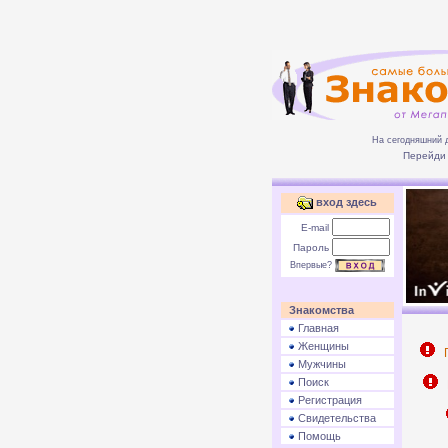
На сегодняшний 
Перейди 
вход здесь
E-mail
Пароль
Впервые?
Знакомства
Главная
Женщины
П
Мужчины
Поиск
Р
Регистрация
Свидетельства
Помощь