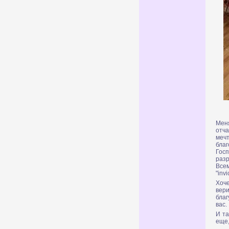
Меня
отча
меч
бла
Гос
раз
Все
"invi
Хоче
вери
благ
вас.
И та
еще,