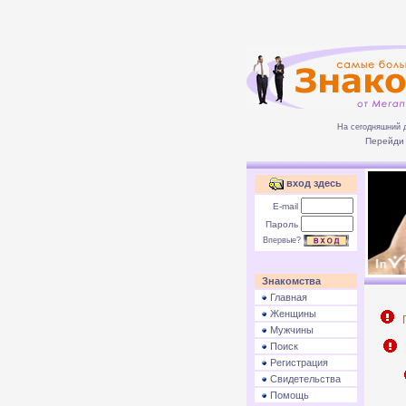
На сегодняшний 
Перейди 
вход здесь
E-mail
Пароль
Впервые?
Знакомства
Главная
Женщины
П
Мужчины
Поиск
Р
Регистрация
Свидетельства
Помощь