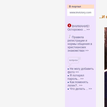
В портал
www.invictory.com
...И
ВНИМАНИЕ!
Осторожно ... >>
Правила
регистрации и
нормы общения в
христианских
знакомствах >>
Не могу добавить
фото >>
Я потерял
пароль... >>
Как поменять
логин?.. >>
Что делать ... >>