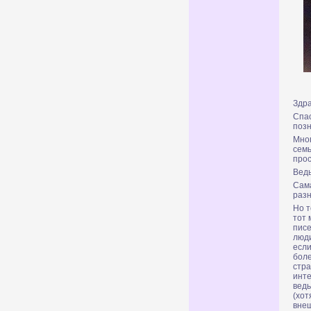
Здра
Спа
позн
Мно
семь
прос
Ведь
Сама
разн
Но т
тот 
писе
люд
есл
боле
стра
инте
ведь
(хот
вне