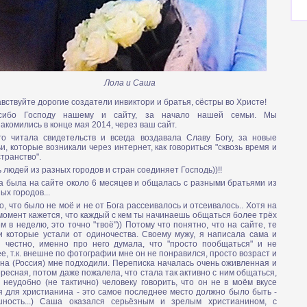
Лола и Саша
вствуйте дорогие создатели инвиктори и братья, сёстры во Христе!
сибо Господу нашему и сайту, за начало нашей семьи. Мы
акомились в конце мая 2014, через ваш сайт.
го читала свидетельств и всегда воздавала Славу Богу, за новые
и, которые возникали через интернет, как говориться "сквозь время и
транство".
 людей из разных городов и стран соединяет Господь))!!
 была на сайте около 6 месяцев и общалась с разными братьями из
ых городов...
о, что было не моё и не от Бога рассеивалось и отсеивалось.. Хотя на
момент кажется, что каждый с кем ты начинаешь общаться более трёх
м в неделю, это точно "твоё")) Потому что понятно, что на сайте, те
и которые устали от одиночества. Своему мужу, я написала сама и
и честно, именно про него думала, что "просто пообщаться" и не
е, т.к. внешне по фотографии мне он не понравился, просто возраст и
на (Россия) мне подходили. Переписка началась очень оживленная и
ресная, потом даже пожалела, что стала так активно с ним общаться,
 неудобно (не тактично) человеку говорить, что он не в моём вкусе
я для христианина - это самое последнее место должно было быть -
шность...) Саша оказался серьёзным и зрелым христианином, с