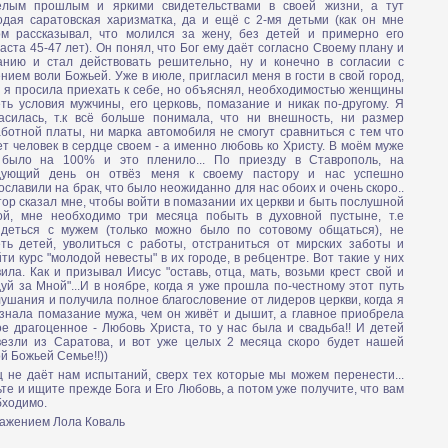
ёлым прошлым и яркими свидетельствами в своей жизни, а тут
одая саратовская харизматка, да и ещё с 2-мя детьми (как он мне
ом рассказывал, что молился за жену, без детей и примерно его
аста 45-47 лет). Он понял, что Бог ему даёт согласно Своему плану и
анию и стал действовать решительно, ну и конечно в согласии с
нием воли Божьей. Уже в июле, пригласил меня в гости в свой город,
 я просила приехать к себе, но объяснял, необходимостью женщины
ть условия мужчины, его церковь, помазание и никак по-другому. Я
ласилась, т.к всё больше понимала, что ни внешность, ни размер
ботной платы, ни марка автомобиля не смогут сравниться с тем что
т человек в сердце своем - а именно любовь ко Христу. В моём муже
 было на 100% и это пленило... По приезду в Ставрополь, на
дующий день он отвёз меня к своему пастору и нас успешно
ославили на брак, что было неожиданно для нас обоих и очень скоро..
ор сказал мне, чтобы войти в помазании их церкви и быть послушной
ой, мне необходимо три месяца побыть в духовной пустыне, т.е
идеться с мужем (только можно было по сотовому общаться), не
еть детей, уволиться с работы, отстраниться от мирских заботы и
ти курс "молодой невесты" в их городе, в ребцентре. Вот такие у них
ила. Как и призывал Иисус "оставь, отца, мать, возьми крест свой и
уй за Мной"...И в ноябре, когда я уже прошла по-честному этот путь
ушания и получила полное благословение от лидеров церкви, когда я
знала помазание мужа, чем он живёт и дышит, а главное приобрела
е драгоценное - Любовь Христа, то у нас была и свадьба!! И детей
везли из Саратова, и вот уже целых 2 месяца скоро будет нашей
й Божьей Семье!!))
 не даёт нам испытаний, сверх тех которые мы можем перенести...
те и ищите прежде Бога и Его Любовь, а потом уже получите, что вам
бходимо.
важением Лола Коваль