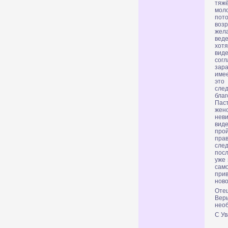
тяж
мол
пот
возр
жел
веде
хотя
виде
сог
зара
имее
это
сле
благ
Паст
жен
нев
вид
прой
прав
след
посл
уже 
само
при
ново
Отец
Верь
нео
С У