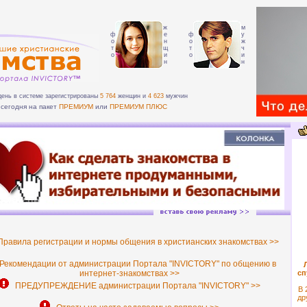
ж
м
ф
е
ф
у
о
н
о
ж
т
щ
т
ч
о
и
о
и
н
н
день в системе зарегистрированы
5 764
женщин и
4 623
мужчин
сегодня на пакет
ПРЕМИУМ
или
ПРЕМИУМ ПЛЮС
равила регистрации и нормы общения в христианских знакомствах >>
екомендации от администрации Портала "INVICTORY" по общению в
интернет-знакомствах >>
сп
ПРЕДУПРЕЖДЕНИЕ администрации Портала "INVICTORY" >>
В 
др