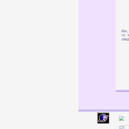
Мы,
то 
свад