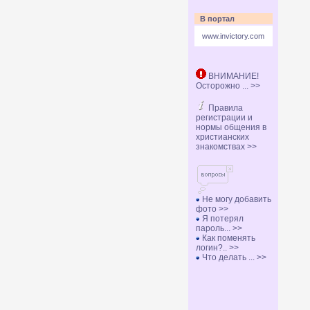
В портал
www.invictory.com
ВНИМАНИЕ!
Осторожно ... >>
Правила
регистрации и
нормы общения в
христианских
знакомствах >>
Не могу добавить
фото >>
Я потерял
пароль... >>
Как поменять
логин?.. >>
Что делать ... >>