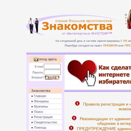
ф
о
т
о
На сегодняшний день в системе зарегистрированы
5 765
же
Перейди сегодня на пакет
ПРЕМИУМ
или
ПРЕ
вход здесь
E-mail
Пароль
Впервые?
Знакомства
Главная
Женщины
Правила регистрации и 
Мужчины
знаком
Поиск
Регистрация
Рекомендации от админис
Свидетельства
общению в интер
Помощь
ПРЕДУПРЕЖДЕНИЕ админист