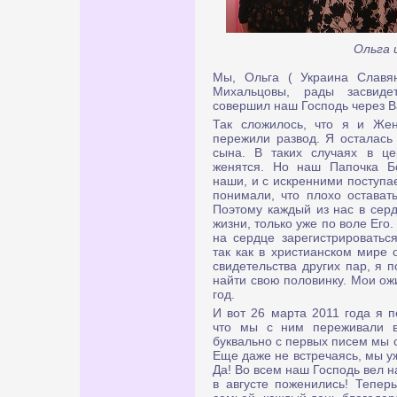
Ольга 
Мы, Ольга ( Украина Славян
Михальцовы, рады засвидет
совершил наш Господь через В
Так сложилось, что я и Же
пережили развод. Я осталась
сына. В таких случаях в це
женятся. Но наш Папочка Б
наши, и с искренними поступа
понимали, что плохо остават
Поэтому каждый из нас в серд
жизни, только уже по воле Его
на сердце зарегистрироваться
так как в христианском мире 
свидетельства других пар, я п
найти свою половинку. Мои ож
год.
И вот 26 марта 2011 года я п
что мы с ним переживали в
буквально с первых писем мы 
Еще даже не встречаясь, мы уж
Да! Во всем наш Господь вел н
в августе поженились! Тепе