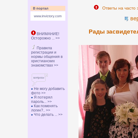
Ответы на часто 
В портал
www.invictory.com
ве
Рады засвидете
ВНИМАНИЕ!
Осторожно ... >>
Правила
регистрации и
нормы общения в
христианских
знакомствах >>
Не могу добавить
фото >>
Я потерял
пароль... >>
Как поменять
логин?.. >>
Что делать ... >>