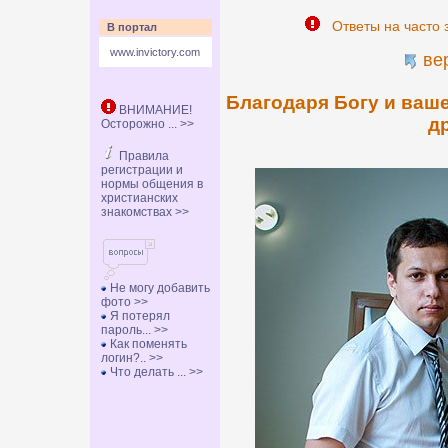
Ответы на часто 
В портал
www.invictory.com
ве
Благодаря Богу и ваш
ВНИМАНИЕ!
д
Осторожно ... >>
Правила
регистрации и
нормы общения в
христианских
знакомствах >>
Не могу добавить
фото >>
Я потерял
пароль... >>
Как поменять
логин?.. >>
Что делать ... >>