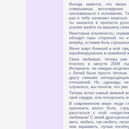
Иногда кажется, что жизнь
совершаешь восхождение,
скатываешься к основанию. Та
раз и тебе начинает казаться
ты оказался в пропасти рухн
усилия взойти на вершину семе
Некоторые альпинисты, сорвав
обходят горы стороной, но к
вперёд, оставив боль страшны
Меня зовут Алексей и моё свид
кораблекрушение в семейной ж
Свою любимую, теперь уже 
Invictory в августе 2008 
Интернете, не ожидая исцеле
с Лилей было просто тёплым 
другу самыми неподходящим
отношений. Но…однажды, не 
случилось, мы поняли, что уже
Теперь встал самый важный воп
своё сердце, или похоронить м
В современном мире люди ст
причинить много боли, стра
расстаться с этой «недост
любимым! С моей драгоценной 
жить; любить, так любить; лета
чем заржаветь, лучше погибн