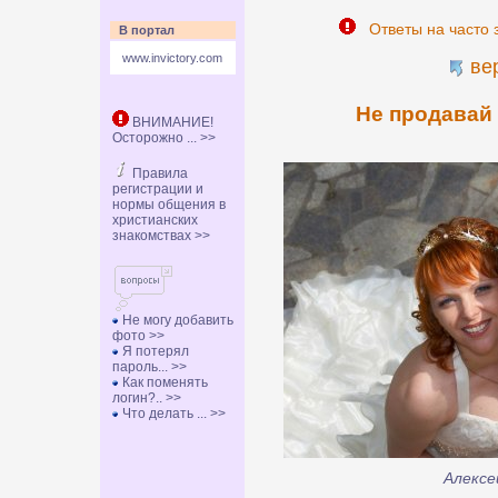
Ответы на часто 
В портал
www.invictory.com
ве
Не продавай 
ВНИМАНИЕ!
Осторожно ... >>
Правила
регистрации и
нормы общения в
христианских
знакомствах >>
Не могу добавить
фото >>
Я потерял
пароль... >>
Как поменять
логин?.. >>
Что делать ... >>
Алексе