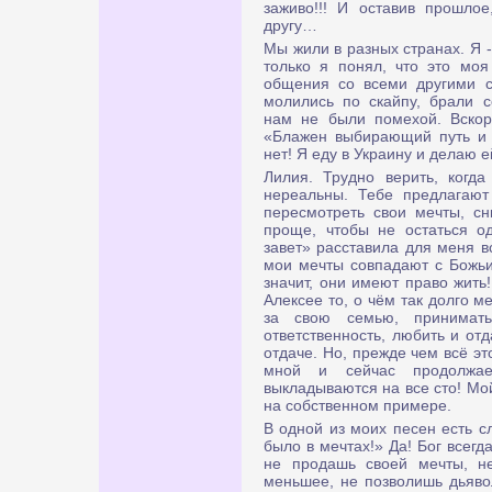
заживо!!! И оставив прошлое
другу…
Мы жили в разных странах. Я -
только я понял, что это моя
общения со всеми другими с
молились по скайпу, брали с
нам не были помехой. Вскор
«Блажен выбирающий путь и
нет! Я еду в Украину и делаю 
Лилия. Трудно верить, когда
нереальны. Тебе предлагают
пересмотреть свои мечты, сн
проще, чтобы не остаться о
завет» расставила для меня вс
мои мечты совпадают с Божьи
значит, они имеют право жить!
Алексее то, о чём так долго м
за свою семью, принимат
ответственность, любить и отд
отдаче. Но, прежде чем всё эт
мной и сейчас продолжае
выкладываются на все сто! Мо
на собственном примере.
В одной из моих песен есть с
было в мечтах!» Да! Бог всегд
не продашь своей мечты, не
меньшее, не позволишь дьяво