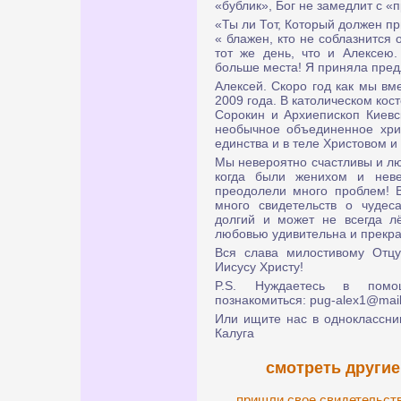
«бублик», Бог не замедлит с «
«Ты ли Тот, Который должен пр
« блажен, кто не соблазнится 
тот же день, что и Алексею
больше места! Я приняла пре
Алексей. Скоро год как мы вм
2009 года. В католическом кос
Сорокин и Архиепископ Киевс
необычное объединенное хрис
единства и в теле Христовом и 
Мы невероятно счастливы и лю
когда были женихом и нев
преодолели много проблем! 
много свидетельств о чудес
долгий и может не всегда лё
любовью удивительна и прекра
Вся слава милостивому Отц
Иисусу Христу!
P.S. Нуждаетесь в помо
познакомиться: pug-alex1@mail
Или ищите нас в одноклассник
Калуга
смотреть другие
пришли свое свидетельст