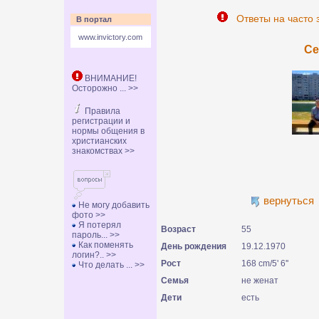
Ответы на часто 
В портал
www.invictory.com
Се
ВНИМАНИЕ!
Осторожно ... >>
Правила
регистрации и
нормы общения в
христианских
знакомствах >>
вернуться
Не могу добавить
фото >>
Я потерял
Возраст
55
пароль... >>
Как поменять
День рождения
19.12.1970
логин?.. >>
Рост
168 cm/5' 6''
Что делать ... >>
Семья
не женат
Дети
есть