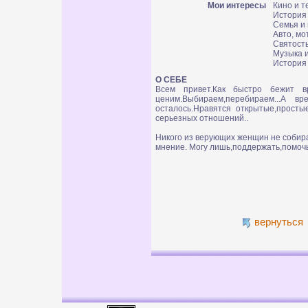
Мои интересы
Кино и 
История
Семья и
Авто, мо
Святость
Музыка и
История
О СЕБЕ
Всем привет.Как быстро бежит в
ценим.Выбираем,перебираем...А в
осталось.Нравятся открытые,прост
серьезных отношений..
Никого из верующих женщин не собира
мнение. Могу лишь,поддержать,помочь
вернуться