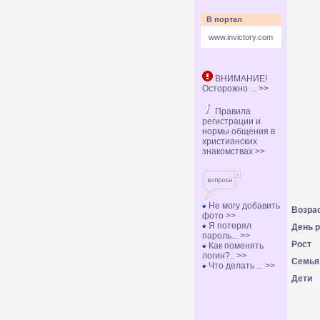
В портал
www.invictory.com
ВНИМАНИЕ!
Осторожно ... >>
Правила
регистрации и
нормы общения в
христианских
знакомствах >>
Не могу добавить
Возра
фото >>
Я потерял
День 
пароль... >>
Рост
Как поменять
логин?.. >>
Семья
Что делать ... >>
Дети