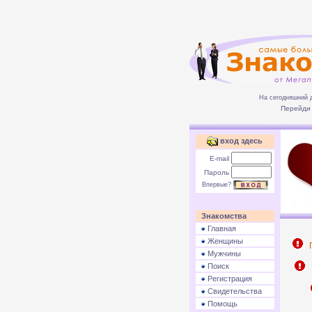
На сегодняшний 
Перейди 
вход здесь
E-mail
Пароль
Впервые?
Знакомства
Главная
Женщины
П
Мужчины
Поиск
Р
Регистрация
Свидетельства
Помощь