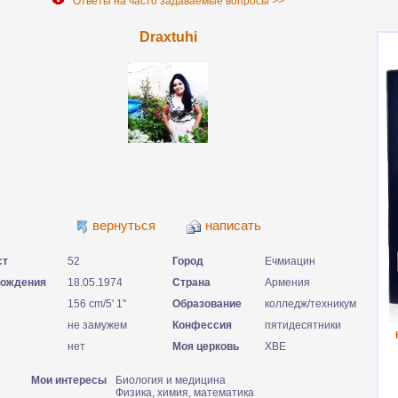
Ответы на часто задаваемые вопросы >>
Draxtuhi
вернуться
написать
ст
52
Город
Ечмиацин
рождения
18.05.1974
Страна
Армения
156 cm/5' 1''
Образование
колледж/техникум
не замужем
Конфессия
пятидесятники
нет
Моя церковь
ХВЕ
Мои интересы
Биология и медицина
Физика, химия, математика