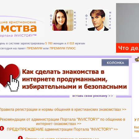
ж
м
ф
е
ф
у
о
н
о
ж
т
щ
т
ч
о
и
о
и
н
н
день в системе зарегистрированы
5 760
женщин и
4 618
мужчин
сегодня на пакет
ПРЕМИУМ
или
ПРЕМИУМ ПЛЮС
равила регистрации и нормы общения в христианских знакомствах >>
екомендации от администрации Портала "INVICTORY" по общению в
У 
интернет-знакомствах >>
Каз
ПРЕДУПРЕЖДЕНИЕ администрации Портала "INVICTORY" >>
на