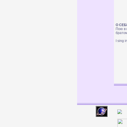
О СЕБ
Пою в 
брато
I sing 