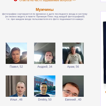
Ответы на часто задаваемые вопросы >>
Мужчины
фотографии сортируются по времени и дате последнего входа в систему
(их можно видеть в пакете Премиум Плюс под каждой фотографией)
т.е. при каждом входе пользователя его фото поднимается наверх
Павел, 52
Андрей, 34
Арам, 56
Илья , 46
Dmitriy, 50
Евгений , 40