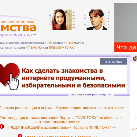
ж
м
ф
е
ф
у
о
н
о
ж
т
щ
т
ч
о
и
о
и
н
н
день в системе зарегистрированы
5 765
женщин и
4 625
мужчин
сегодня на пакет
ПРЕМИУМ
или
ПРЕМИУМ ПЛЮС
равила регистрации и нормы общения в христианских знакомствах >>
екомендации от администрации Портала "INVICTORY" по общению в
интернет-знакомствах >>
ПРЕДУПРЕЖДЕНИЕ администрации Портала "INVICTORY" >>
инв