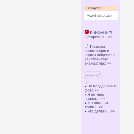
В портал
www.invictory.com
ВНИМАНИЕ!
Осторожно ... >>
Правила
регистрации и
нормы общения в
христианских
знакомствах >>
Не могу добавить
фото >>
Я потерял
пароль... >>
Как поменять
логин?.. >>
Что делать ... >>