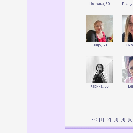
Наталья, 50
Влади
Julija, 50
Oks
Карина, 50
Le
<<
[
1
] [
2
] [
3
] [
4
] [
5
]