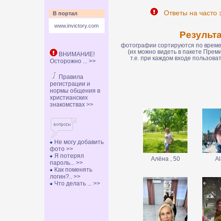
Ответы на часто 
В портал
www.invictory.com
Результ
фотографии сортируются по времен
(их можно видеть в пакете Пре
ВНИМАНИЕ!
т.е. при каждом входе пользов
Осторожно ... >>
Правила
регистрации и
нормы общения в
христианских
знакомствах >>
Не могу добавить
фото >>
Я потерял
Алёна , 50
Al
пароль... >>
Как поменять
логин?.. >>
Что делать ... >>