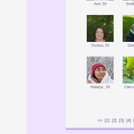
Aня, 50
Svet
Поліна, 50
Оле
Natalya , 50
Светл
<<
[
1
] [
2
] [
3
] [
4
] 