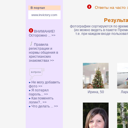
Ответы на часто 
В портал
www.invictory.com
Результ
фотографии сортируются по времен
(их можно видеть в пакете Пре
ВНИМАНИЕ!
т.е. при каждом входе пользов
Осторожно ... >>
Правила
регистрации и
нормы общения в
христианских
знакомствах >>
Не могу добавить
фото >>
Я потерял
Ирина, 50
Лари
пароль... >>
Как поменять
логин?.. >>
Что делать ... >>