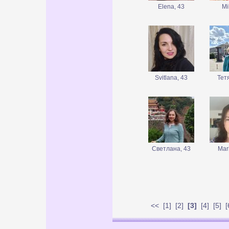
Elena, 43
Mi
Svitlana, 43
Тет
Светлана, 43
Mar
<<
[
1
] [
2
]
[3]
[
4
] [
5
] [