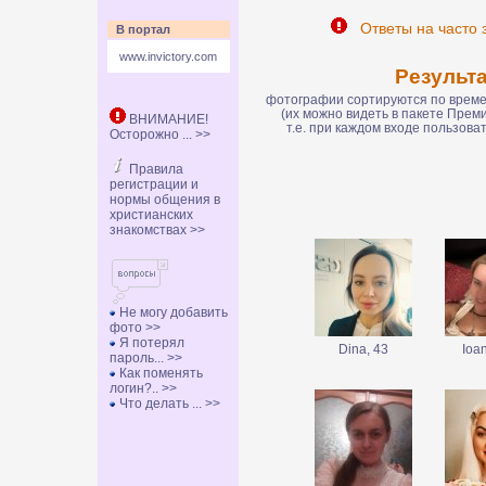
Ответы на часто 
В портал
www.invictory.com
Результ
фотографии сортируются по времен
(их можно видеть в пакете Пре
ВНИМАНИЕ!
т.е. при каждом входе пользов
Осторожно ... >>
Правила
регистрации и
нормы общения в
христианских
знакомствах >>
Не могу добавить
фото >>
Я потерял
Dina, 43
Ioa
пароль... >>
Как поменять
логин?.. >>
Что делать ... >>