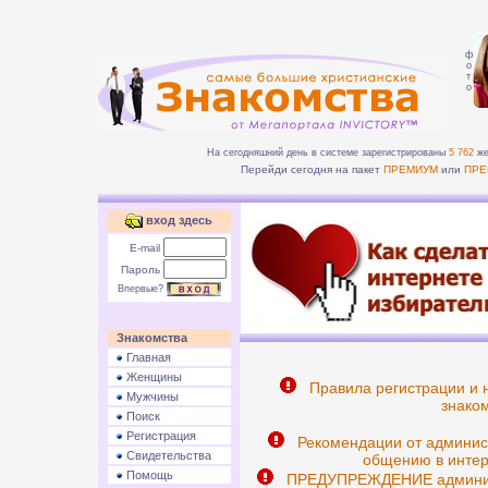
ф
о
т
о
На сегодняшний день в системе зарегистрированы
5 762
же
Перейди сегодня на пакет
ПРЕМИУМ
или
ПРЕ
вход здесь
E-mail
Пароль
Впервые?
Знакомства
Главная
Женщины
Правила регистрации и 
Мужчины
знаком
Поиск
Регистрация
Рекомендации от админис
Свидетельства
общению в интер
Помощь
ПРЕДУПРЕЖДЕНИЕ админист