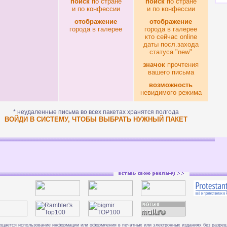
поиск
по стране
поиск
по стране
и по конфессии
и по конфессии
отображение
отображение
города в галерее
города в галерее
кто сейчас online
даты посл.захода
статуса "new"
значок
прочтения
вашего письма
возможность
невидимого режима
* неудаленные письма во всех пакетах хранятся полгода
ВОЙДИ В СИСТЕМУ, ЧТОБЫ ВЫБРАТЬ НУЖНЫЙ ПАКЕТ
ещается использование информации или оформления в печатных или электронных изданиях без
разре