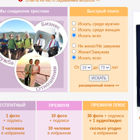
Ответы на часто задаваемые вопросы >>
Мы соединяем христиан
Быстрый поиск
Искать среди мужчин
Искать среди женщин
Искать всех
Не женат/Не замужем
Женат/Замужем
Искать всех
От
до
лет
расширенный поиск >>
ЕСПЛАТНЫЙ
ПРЕМИУМ ПЛЮС
ПРЕМИУМ
1 фото
10 фото
30 фото
+ подписи
+ подпись
+ подписи
+ 1 аудио/видео
3 человека
10 человек
сколько угодно
в избранном
в избранном
в избранном