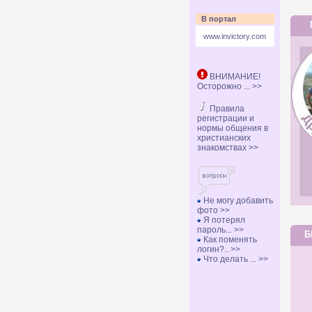
В портал
www.invictory.com
ВНИМАНИЕ!
Осторожно ... >>
Правила
регистрации и
нормы общения в
христианских
знакомствах >>
Не могу добавить
фото >>
Я потерял
пароль... >>
Б
Как поменять
логин?.. >>
Что делать ... >>