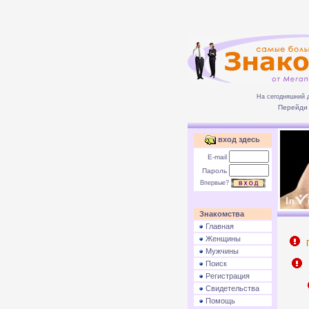
На сегодняшний 
Перейди 
вход здесь
E-mail
Пароль
Впервые?
Знакомства
Главная
Женщины
П
Мужчины
Поиск
Р
Регистрация
Свидетельства
Помощь