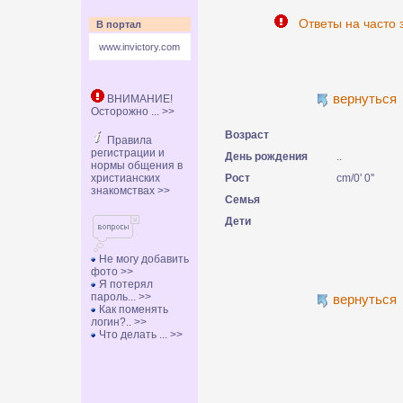
Ответы на часто 
В портал
www.invictory.com
вернуться
ВНИМАНИЕ!
Осторожно ... >>
Возраст
Правила
регистрации и
День рождения
..
нормы общения в
христианских
Рост
cm/0' 0''
знакомствах >>
Семья
Дети
Не могу добавить
фото >>
Я потерял
пароль... >>
вернуться
Как поменять
логин?.. >>
Что делать ... >>