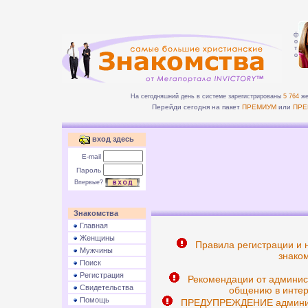
ф
о
т
о
На сегодняшний день в системе зарегистрированы
5 764
же
Перейди сегодня на пакет
ПРЕМИУМ
или
ПРЕ
вход здесь
E-mail
Пароль
Впервые?
Знакомства
Главная
Женщины
Правила регистрации и 
Мужчины
знаком
Поиск
Регистрация
Рекомендации от админис
Свидетельства
общению в интер
Помощь
ПРЕДУПРЕЖДЕНИЕ админист