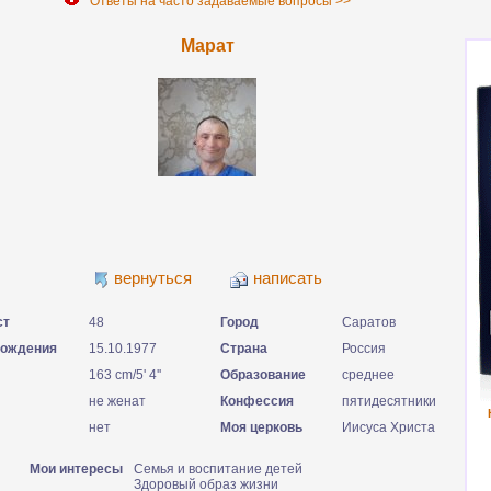
Ответы на часто задаваемые вопросы >>
Марат
вернуться
написать
ст
48
Город
Саратов
рождения
15.10.1977
Страна
Россия
163 cm/5' 4''
Образование
среднее
не женат
Конфессия
пятидесятники
нет
Моя церковь
Иисуса Христа
Мои интересы
Семья и воспитание детей
Здоровый образ жизни