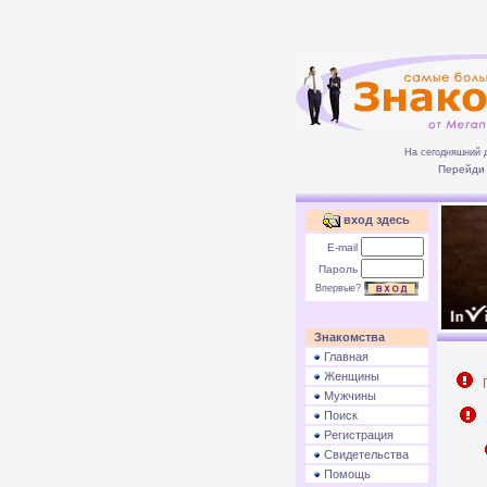
На сегодняшний 
Перейди 
вход здесь
E-mail
Пароль
Впервые?
Знакомства
Главная
Женщины
П
Мужчины
Поиск
Р
Регистрация
Свидетельства
Помощь