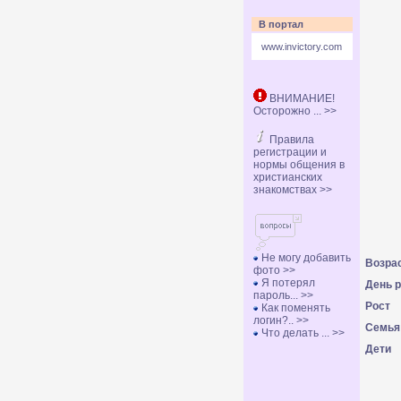
В портал
www.invictory.com
ВНИМАНИЕ!
Осторожно ... >>
Правила
регистрации и
нормы общения в
христианских
знакомствах >>
Не могу добавить
Возра
фото >>
Я потерял
День 
пароль... >>
Рост
Как поменять
логин?.. >>
Семья
Что делать ... >>
Дети