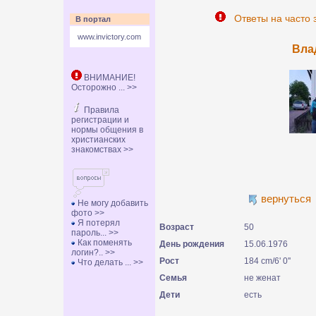
Ответы на часто 
В портал
www.invictory.com
Вла
ВНИМАНИЕ!
Осторожно ... >>
Правила
регистрации и
нормы общения в
христианских
знакомствах >>
вернуться
Не могу добавить
фото >>
Я потерял
Возраст
50
пароль... >>
Как поменять
День рождения
15.06.1976
логин?.. >>
Рост
184 cm/6' 0''
Что делать ... >>
Семья
не женат
Дети
есть