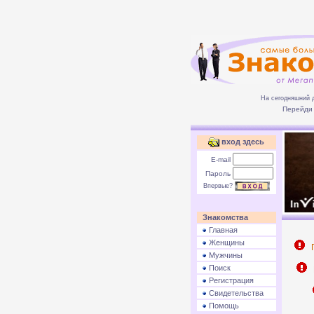
На сегодняшний 
Перейди 
вход здесь
E-mail
Пароль
Впервые?
Знакомства
Главная
Женщины
П
Мужчины
Поиск
Р
Регистрация
Свидетельства
Помощь