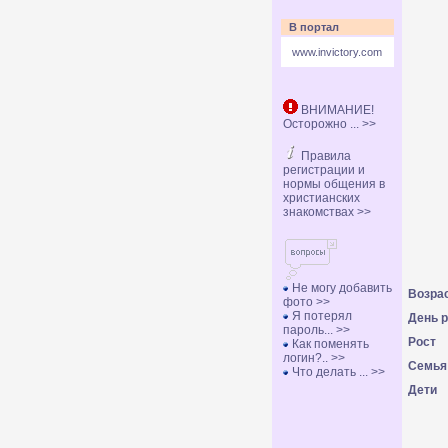
В портал
www.invictory.com
ВНИМАНИЕ!
Осторожно ... >>
Правила
регистрации и
нормы общения в
христианских
знакомствах >>
Не могу добавить
Возра
фото >>
Я потерял
День 
пароль... >>
Рост
Как поменять
логин?.. >>
Семья
Что делать ... >>
Дети