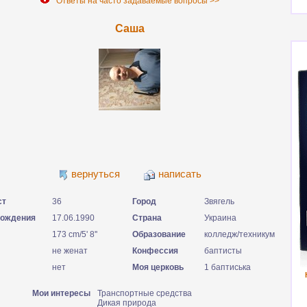
Ответы на часто задаваемые вопросы >>
Саша
вернуться
написать
ст
36
Город
Звягель
рождения
17.06.1990
Страна
Украина
173 cm/5' 8''
Образование
колледж/техникум
не женат
Конфессия
баптисты
нет
Моя церковь
1 баптиська
Мои интересы
Транспортные средства
Дикая природа