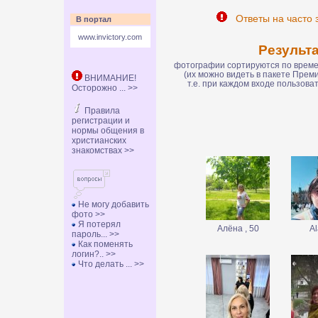
Ответы на часто 
В портал
www.invictory.com
Результ
фотографии сортируются по времен
(их можно видеть в пакете Пре
ВНИМАНИЕ!
т.е. при каждом входе пользов
Осторожно ... >>
Правила
регистрации и
нормы общения в
христианских
знакомствах >>
Не могу добавить
фото >>
Я потерял
Алёна , 50
Al
пароль... >>
Как поменять
логин?.. >>
Что делать ... >>