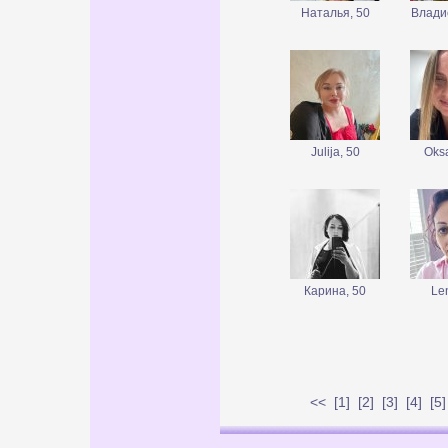
Наталья, 50
Влади
Julija, 50
Oks
Карина, 50
Le
<<
[
1
] [
2
] [
3
] [
4
] [
5
]