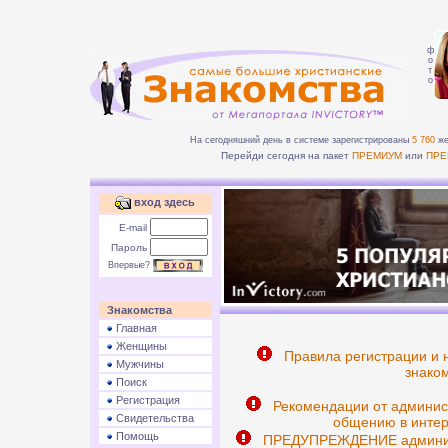
ф
о
т
о
На сегодняшний день в системе зарегистрированы
5 760
же
Перейди сегодня на пакет
ПРЕМИУМ
или
ПРЕ
вход здесь
E-mail
Пароль
Впервые?
Знакомства
Главная
Женщины
Правила регистрации и 
Мужчины
знаком
Поиск
Регистрация
Рекомендации от админис
Свидетельства
общению в интер
Помощь
ПРЕДУПРЕЖДЕНИЕ админист