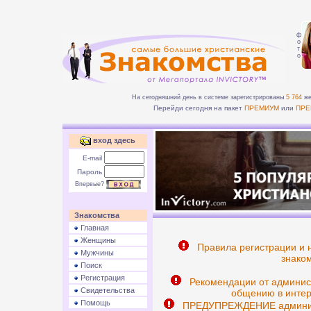
ф
о
т
о
На сегодняшний день в системе зарегистрированы
5 764
же
Перейди сегодня на пакет
ПРЕМИУМ
или
ПРЕ
вход здесь
E-mail
Пароль
Впервые?
Знакомства
Главная
Женщины
Правила регистрации и 
Мужчины
знаком
Поиск
Регистрация
Рекомендации от админис
Свидетельства
общению в интер
Помощь
ПРЕДУПРЕЖДЕНИЕ админист