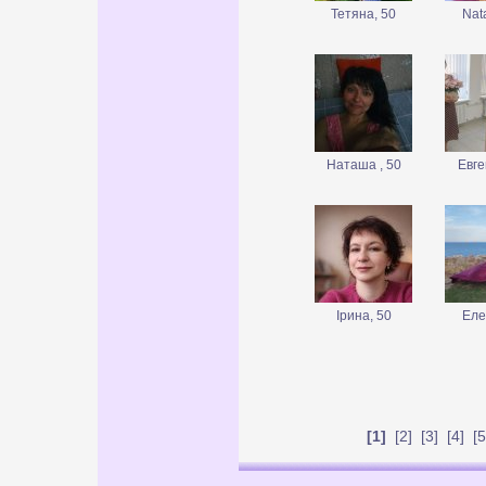
Тетяна, 50
Nata
Наташа , 50
Евге
Ірина, 50
Еле
[1]
[
2
] [
3
] [
4
] [
5