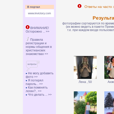
Ответы на часто 
В портал
www.invictory.com
Результ
фотографии сортируются по времен
(их можно видеть в пакете Пре
ВНИМАНИЕ!
т.е. при каждом входе пользов
Осторожно ... >>
Правила
регистрации и
нормы общения в
христианских
знакомствах >>
Не могу добавить
фото >>
Я потерял
Лена , 50
Анж
пароль... >>
Как поменять
логин?.. >>
Что делать ... >>