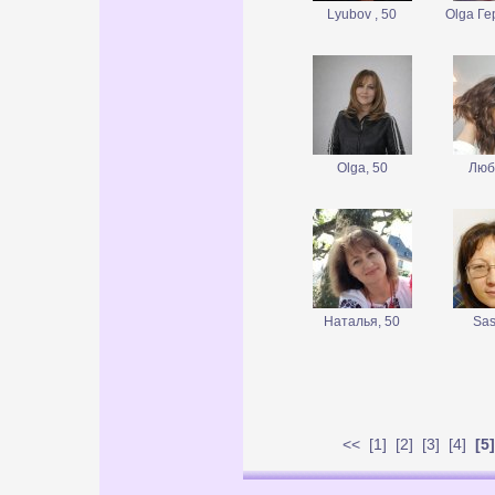
Lyubov , 50
Olga Ге
Olga, 50
Люб
Наталья, 50
Sas
<<
[
1
] [
2
] [
3
] [
4
]
[5]