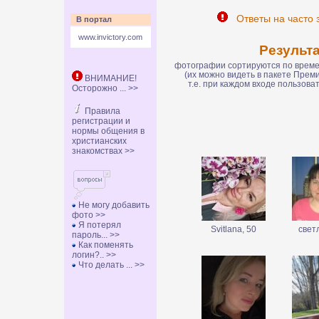
Ответы на часто 
В портал
www.invictory.com
Результ
фотографии сортируются по времен
(их можно видеть в пакете Пре
ВНИМАНИЕ!
т.е. при каждом входе пользов
Осторожно ... >>
Правила
регистрации и
нормы общения в
христианских
знакомствах >>
Не могу добавить
фото >>
Я потерял
Svitlana, 50
свет
пароль... >>
Как поменять
логин?.. >>
Что делать ... >>