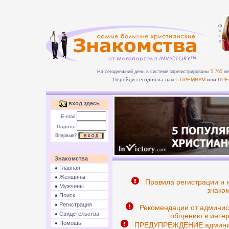
ф
о
т
о
На сегодняшний день в системе зарегистрированы
5 765
же
Перейди сегодня на пакет
ПРЕМИУМ
или
ПРЕ
вход здесь
E-mail
Пароль
Впервые?
Знакомства
Главная
Женщины
Правила регистрации и 
Мужчины
знаком
Поиск
Регистрация
Рекомендации от админис
Свидетельства
общению в интер
Помощь
ПРЕДУПРЕЖДЕНИЕ админист