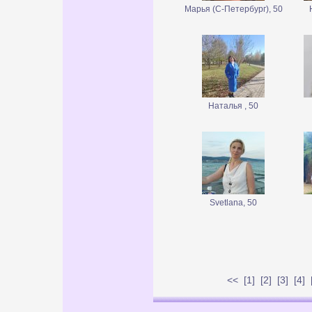
Марья (С-Петербург), 50
Наталья , 50
Svetlana, 50
<<
[
1
] [
2
] [
3
] [
4
] 