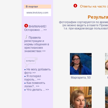
Ответы на часто 
В портал
www.invictory.com
Результ
фотографии сортируются по времен
(их можно видеть в пакете Пре
ВНИМАНИЕ!
т.е. при каждом входе пользов
Осторожно ... >>
Правила
регистрации и
нормы общения в
христианских
знакомствах >>
Не могу добавить
фото >>
Я потерял
Маргарита, 50
пароль... >>
Как поменять
логин?.. >>
Что делать ... >>