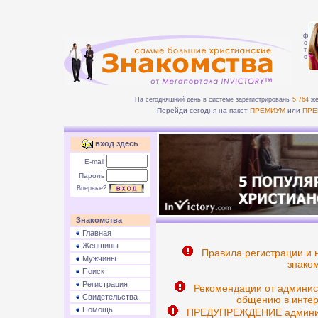
ф
о
т
о
На сегодняшний день в системе зарегистрированы
5 764
же
Перейди сегодня на пакет
ПРЕМИУМ
или
ПРЕ
вход здесь
E-mail
Пароль
Впервые?
Знакомства
Главная
Женщины
Правила регистрации и 
Мужчины
знаком
Поиск
Регистрация
Рекомендации от админис
Свидетельства
общению в интер
Помощь
ПРЕДУПРЕЖДЕНИЕ админист