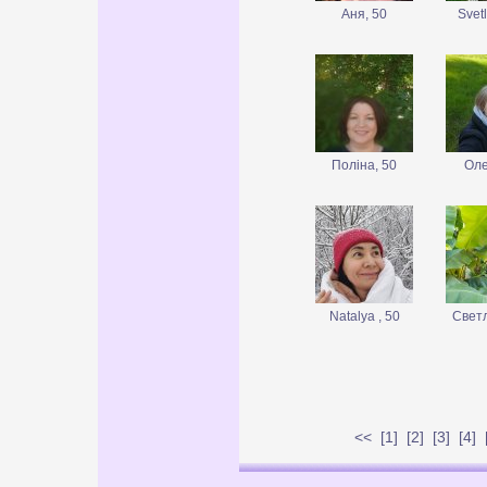
Aня, 50
Svet
Поліна, 50
Оле
Natalya , 50
Светл
<<
[
1
] [
2
] [
3
] [
4
] 