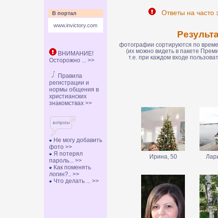
Ответы на часто 
В портал
www.invictory.com
Результ
фотографии сортируются по времен
(их можно видеть в пакете Пре
ВНИМАНИЕ!
т.е. при каждом входе пользов
Осторожно ... >>
Правила
регистрации и
нормы общения в
христианских
знакомствах >>
Не могу добавить
фото >>
Я потерял
Ирина, 50
Лари
пароль... >>
Как поменять
логин?.. >>
Что делать ... >>