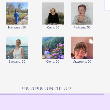
Наталья , 50
Юлия, 50
Райхана, 50
Svetlana, 50
Olena, 50
Людмила, 50
<<
[
1
] [
2
] [
3
] [
4
] [
5
]
[6]
[
7
] [
8
] [
9
]
>>