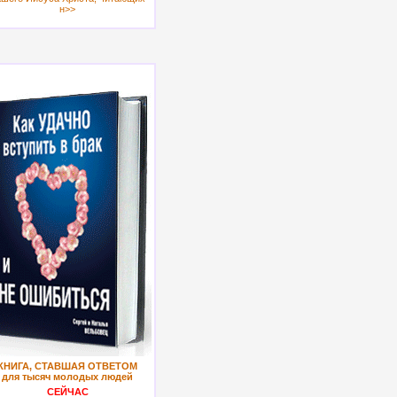
н>>
КНИГА, СТАВШАЯ ОТВЕТОМ
для тысяч молодых людей
СЕЙЧАС