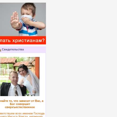
Свидетельства
лайте то, что зависит от Вас, а
Бог совершит
сверхъестественное
ветствуем всех именем Господа
ашего Иисуса Христа, читающих