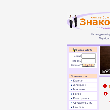
На сегодняшний 
Перейди 
вход здесь
E-mail
Пароль
Впервые?
Знакомства
Главная
Женщины
П
Мужчины
Поиск
Р
Регистрация
Свидетельства
Помощь