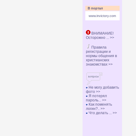
В портал
www.invictory.com
ВНИМАНИЕ!
Осторожно ... >>
Правила
регистрации и
нормы общения в
христианских
знакомствах >>
Не могу добавить
фото >>
Я потерял
пароль... >>
Как поменять
логин?.. >>
Что делать ... >>