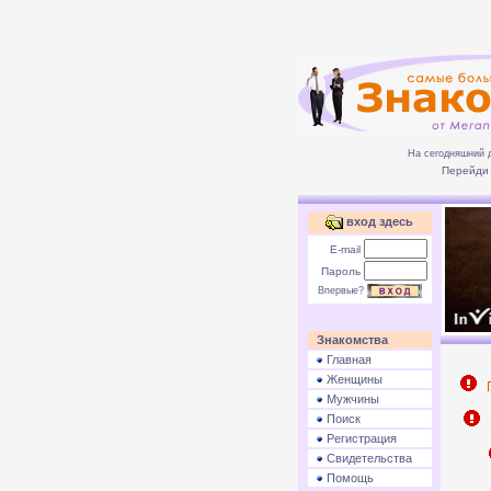
На сегодняшний 
Перейди 
вход здесь
E-mail
Пароль
Впервые?
Знакомства
Главная
Женщины
П
Мужчины
Поиск
Р
Регистрация
Свидетельства
Помощь