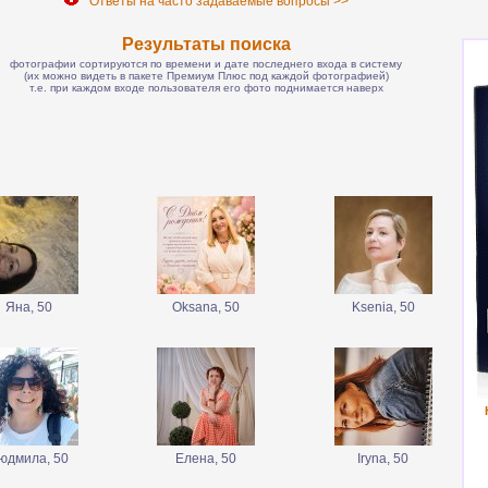
Ответы на часто задаваемые вопросы >>
Результаты поиска
фотографии сортируются по времени и дате последнего входа в систему
(их можно видеть в пакете Премиум Плюс под каждой фотографией)
т.е. при каждом входе пользователя его фото поднимается наверх
Яна, 50
Oksana, 50
Ksenia, 50
юдмила, 50
Елена, 50
Iryna, 50