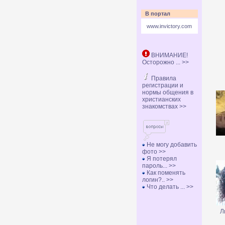
В портал
www.invictory.com
ВНИМАНИЕ!
Осторожно ... >>
Правила
регистрации и
нормы общения в
христианских
знакомствах >>
Не могу добавить
фото >>
Я потерял
пароль... >>
Как поменять
логин?.. >>
Что делать ... >>
Л