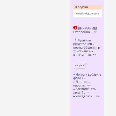
В портал
www.invictory.com
ВНИМАНИЕ!
Осторожно ... >>
Правила
регистрации и
нормы общения в
христианских
знакомствах >>
Не могу добавить
фото >>
Я потерял
пароль... >>
Как поменять
логин?.. >>
Что делать ... >>