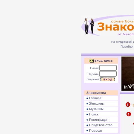
На сегодняшний 
Перейди 
вход здесь
E-mail
Пароль
Впервые?
Знакомства
Главная
Женщины
П
Мужчины
Поиск
Р
Регистрация
Свидетельства
Помощь