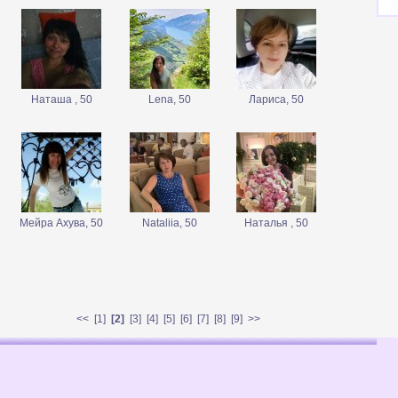
Наташа , 50
Lena, 50
Лариса, 50
Мейра Ахува, 50
Nataliia, 50
Наталья , 50
<<
[
1
]
[2]
[
3
] [
4
] [
5
] [
6
] [
7
] [
8
] [
9
]
>>