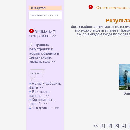
Ответы на часто 
В портал
www.invictory.com
Результ
фотографии сортируются по времен
(их можно видеть в пакете Пре
ВНИМАНИЕ!
т.е. при каждом входе пользов
Осторожно ... >>
Правила
регистрации и
нормы общения в
христианских
знакомствах >>
Не могу добавить
фото >>
Я потерял
Эли
пароль... >>
Как поменять
логин?.. >>
Что делать ... >>
<<
[
1
] [
2
] [
3
] [
4
] [