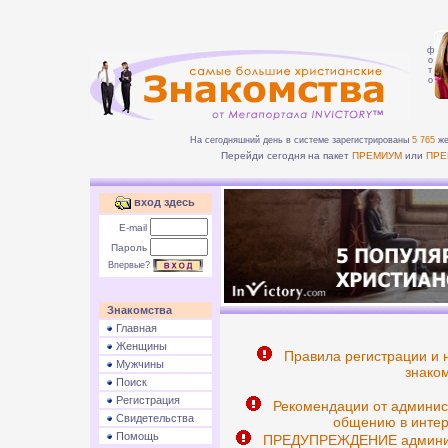
ф
о
т
о
На сегодняшний день в системе зарегистрированы
5 765
же
Перейди сегодня на пакет
ПРЕМИУМ
или
ПРЕ
вход здесь
E-mail
Пароль
Впервые?
Знакомства
Главная
Женщины
Правила регистрации и 
Мужчины
знаком
Поиск
Регистрация
Рекомендации от админис
Свидетельства
общению в интер
Помощь
ПРЕДУПРЕЖДЕНИЕ админист