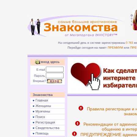
ф
о
т
о
На сегодняшний день в системе зарегистрированы
5 763
же
Перейди сегодня на пакет
ПРЕМИУМ
или
ПРЕ
вход здесь
E-mail
Пароль
Впервые?
Знакомства
Главная
Женщины
Правила регистрации и 
Мужчины
знаком
Поиск
Регистрация
Рекомендации от админис
Свидетельства
общению в интер
Помощь
ПРЕДУПРЕЖДЕНИЕ админист