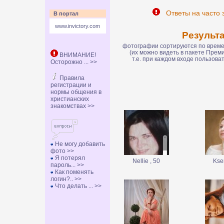
Ответы на часто 
В портал
www.invictory.com
Результ
фотографии сортируются по времен
(их можно видеть в пакете Пре
ВНИМАНИЕ!
т.е. при каждом входе пользов
Осторожно ... >>
Правила
регистрации и
нормы общения в
христианских
знакомствах >>
Не могу добавить
фото >>
Я потерял
Nellie , 50
Kse
пароль... >>
Как поменять
логин?.. >>
Что делать ... >>