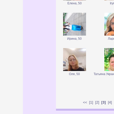
Елена, 50
Iry
Ирина, 50
Лар
Оля, 50
Татьяна Укра
<<
[
1
] [
2
]
[3]
[
4
] 