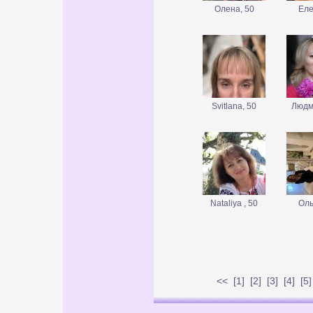
Олена, 50
Еле
Svitlana, 50
Людм
Nataliya , 50
Оль
<<
[
1
] [
2
] [
3
] [
4
] [
5
]