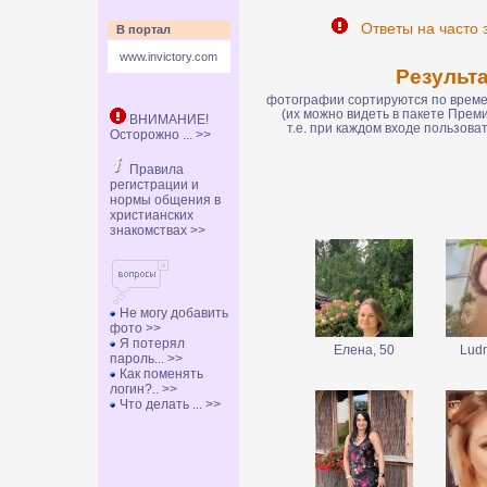
Ответы на часто 
В портал
www.invictory.com
Результ
фотографии сортируются по времен
(их можно видеть в пакете Пре
ВНИМАНИЕ!
т.е. при каждом входе пользов
Осторожно ... >>
Правила
регистрации и
нормы общения в
христианских
знакомствах >>
Не могу добавить
фото >>
Я потерял
Елена, 50
Ludm
пароль... >>
Как поменять
логин?.. >>
Что делать ... >>