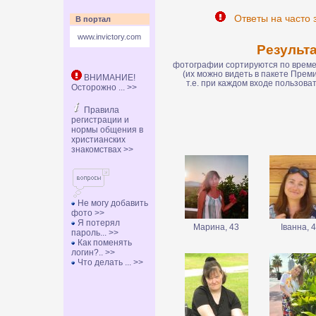
Ответы на часто 
В портал
www.invictory.com
Результ
фотографии сортируются по времен
(их можно видеть в пакете Пре
ВНИМАНИЕ!
т.е. при каждом входе пользов
Осторожно ... >>
Правила
регистрации и
нормы общения в
христианских
знакомствах >>
Не могу добавить
фото >>
Я потерял
Марина, 43
Іванна, 
пароль... >>
Как поменять
логин?.. >>
Что делать ... >>