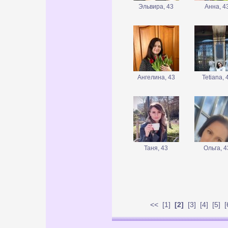
Эльвира, 43
Анна, 4
Ангелина, 43
Tetiana, 
Таня, 43
Ольга, 4
<<
[
1
]
[2]
[
3
] [
4
] [
5
] [