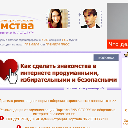
ж
м
ф
е
ф
у
о
н
о
ж
т
щ
т
ч
о
и
о
и
н
н
день в системе зарегистрированы
5 760
женщин и
4 617
мужчин
сегодня на пакет
ПРЕМИУМ
или
ПРЕМИУМ ПЛЮС
равила регистрации и нормы общения в христианских знакомствах >>
екомендации от администрации Портала "INVICTORY" по общению в
С
интернет-знакомствах >>
ПРЕДУПРЕЖДЕНИЕ администрации Портала "INVICTORY" >>
Зд
сес