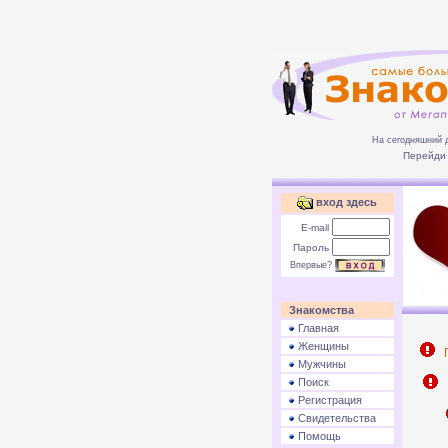
На сегодняшний 
Перейди 
вход здесь
E-mail
Пароль
Впервые?
Знакомства
Главная
Женщины
П
Мужчины
Поиск
Р
Регистрация
Свидетельства
Помощь