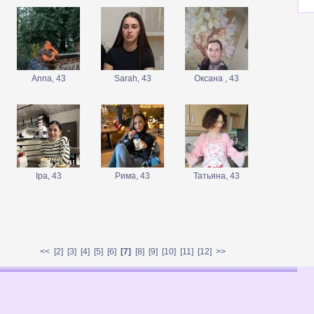
Anna, 43
Sarah, 43
Оксана , 43
Іра, 43
Рима, 43
Татьяна, 43
<<
[
2
] [
3
] [
4
] [
5
] [
6
]
[7]
[
8
] [
9
] [
10
] [
11
] [
12
]
>>