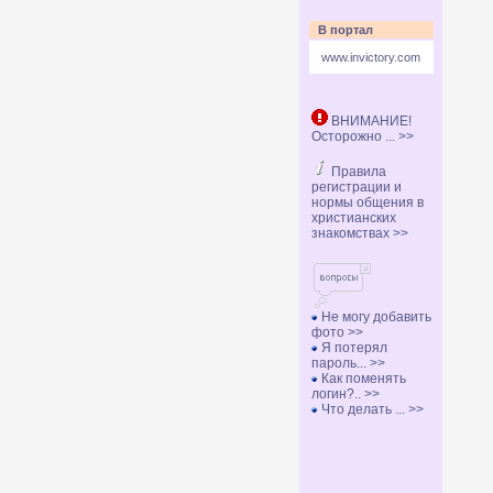
В портал
www.invictory.com
ВНИМАНИЕ!
Осторожно ... >>
Правила
регистрации и
нормы общения в
христианских
знакомствах >>
Не могу добавить
фото >>
Я потерял
пароль... >>
Как поменять
логин?.. >>
Что делать ... >>